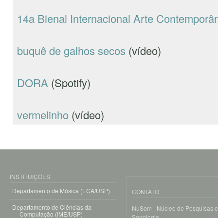
14a Bienal Internacional Arte Contemporân
buquê de galhos secos
(vídeo)
DORA
(Spotify)
vermelinho
(vídeo)
INSTITUIÇÕES
Departamento de Música (ECA/USP)
CONTATO
Departamento de Ciências da
NuSom - Núcleo de Pesquisas 
Computação (IME/USP)
Sonologia