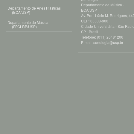
Departamento de Música -
Departamento de Artes Plásticas
ECA/USP
(ECA/USP)
Av. Prof. Lúcio M. Rodrigues, 443
CEP: 05508-900
Departamento de Música
Cidade Universitária - São Paulo
(FFCLRP/USP)
SP - Brasil
Telefone: (011) 26481206
E-mail: sonologia@usp.br