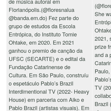
de música autoral em
(@flor
Florianópolis.(@floresnalua
She wa
@banda.em.do) Fez parte do
Entróp
grupo de estudos da Escola
Ohtake 
Entrópica, do Instituto Tomie
2021, 
Ohtake, em 2020. Em 2021
prize
ganhou o premio de canção da
and a 
UFSC (SECARTE) e o edital da
Catari
Fundação Catarinense de
Paulo, 
Cultura. Em São Paulo, construíu
Pablo’s
o espetáculo Pablo’s Brazil
TV (20
Interdimentional TV (2022- Heavy
collab
House) em parceria com Aiko e
Brazil 
Pablo Brazil (artistas visuais). Em