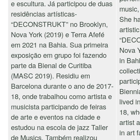
e escultura. Já participou de duas
music,
residências artísticas-
She ha
“DECONSTRUKT” no Brooklyn,
artisti
Nova York (2019) e Terra Afefé
“DECO
em 2021 na Bahia. Sua primeira
Nova Y
exposição em grupo foi fazendo
in Bahi
parte da Bienal de Curitiba
collect
(MASC 2019). Residiu em
partici
Barcelona durante o ano de 2017-
Bienni
18, onde trabalhou como artista e
lived 
musicista participando de feiras
18, wh
de arte e eventos na cidade e
artist 
estudou na escola de jazz Taller
in art 
de Musics. Também realizou