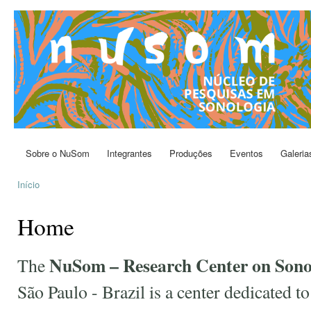
Pul
par
NuSom
Núcleo de
con
Pesquisas
prin
em
Sonologia
Sobre o NuSom
Integrantes
Produções
Eventos
Galeria
Menu principal
Início
Você está aqui
Home
NuSom – Research Center on Sono
The
São Paulo - Brazil is a center dedicated t