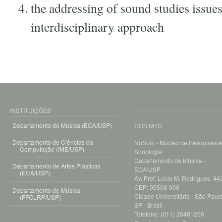
the addressing of sound studies issue
interdisciplinary approach
INSTITUIÇÕES
Departamento de Música (ECA/USP)
CONTATO
Departamento de Ciências da
NuSom - Núcleo de Pesquisas 
Computação (IME/USP)
Sonologia
Departamento de Música -
Departamento de Artes Plásticas
ECA/USP
(ECA/USP)
Av. Prof. Lúcio M. Rodrigues, 443
CEP: 05508-900
Departamento de Música
Cidade Universitária - São Paulo
(FFCLRP/USP)
SP - Brasil
Telefone: (011) 26481206